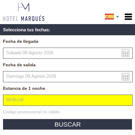
English
Inicio
Selecciona tus fechas:
Servicios
Français
Fecha de llegada
Condiciones
Mapa
Fecha de salida
Mi reserva
Estancia de
1
noche
Código promocional no válido